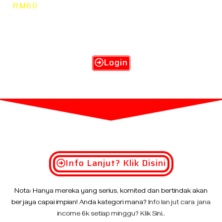
RM60
Berulang-ulang Kali Secara Konsisten Setiap
Minggu Dengan Cara Mudah, Praktikal & Berkesan".
Login
Info Lanjut? Klik Disini
Nota: Hanya mereka yang serius, komited dan bertindak akan
berjaya capai impian! Anda kategori mana?
Info lanjut cara jana
income 6k setiap minggu? Klik Sini..