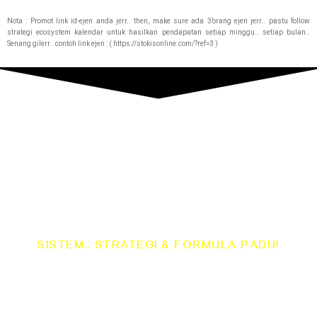
Nota : Promot link id-ejen anda jerr.. then, make sure ada 3’orang ejen jerr.. pastu follow
strategi ecosystem kalendar untuk hasilkan pendapatan setiap minggu.. setiap bulan..
Senang gilerr.. contoh link ejen : ( https://stokisonline.com/?ref=3 )
Disini.. Melalui
SISTEM.. STRATEGI & FORMULA PADU!
"Kita.. Mampu Tambah Sumber Pendapatan Extra