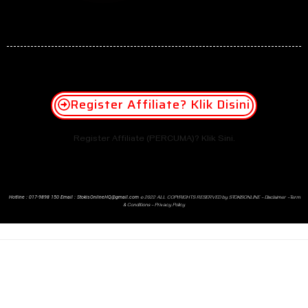
Register Affiliate? Klik Disini
Register Affiliate (PERCUMA)? Klik Sini.
Hotline : 017-9898 150 Email
:
StokisOnlineHQ@gmail.com
© 2022 ALL COPYRIGHTS RESERVED by STOKISONLINE –
Disclaimer –
Term
& Conditions
–
Privacy Policy