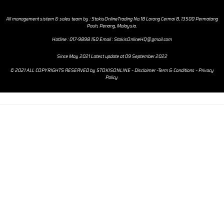
All management sistem & sales team by
:
StokisOnlineTrading No.18 Lorong Cermai 8, 13500 Permatang
Pauh, Penang, Malaysia.
Hotline : 017-9898 150 Email
:
StokisOnlineHQ@gmail.com
Since May 2021 Latest update at 09 September 2022
© 2021 ALL COPYRIGHTS RESERVED by STOKISONLINE –
Disclaimer –
Term & Conditions
–
Privacy
Policy