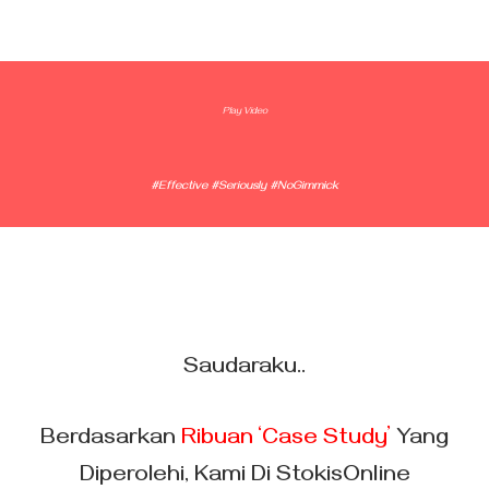
Play Video
#Effective #Seriously #NoGimmick
Saudaraku..
Berdasarkan
Ribuan ‘Case Study’
Yang
Diperolehi, Kami Di StokisOnline