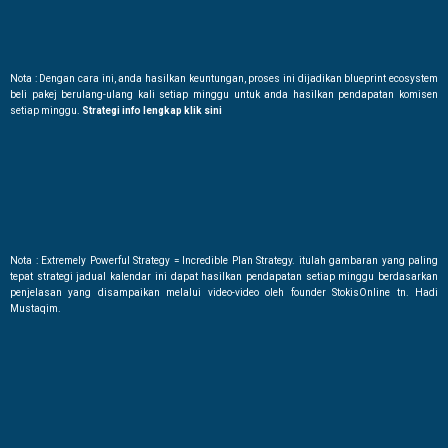
Nota : Dengan cara ini, anda hasilkan keuntungan, proses ini dijadikan blueprint ecosystem
beli pakej berulang-ulang kali setiap minggu untuk anda hasilkan pendapatan komisen
setiap minggu.
Strategi info lengkap klik sini
Nota : Extremely Powerful Strategy = Incredible Plan Strategy. itulah gambaran yang paling
tepat strategi jadual kalendar ini dapat hasilkan pendapatan setiap minggu berdasarkan
penjelasan yang disampaikan melalui video-video oleh founder StokisOnline tn. Hadi
Mustaqim.