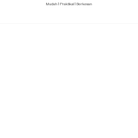
Mudah Ι Praktikal Ι Berkesan