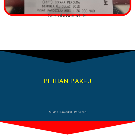
Contoh: Seperti Ini
PILIHAN PAKEJ
Mudah Ι Praktikal Ι Berkesan