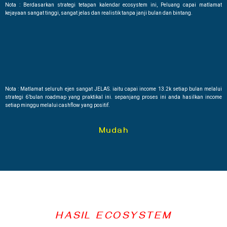
Nota : Berdasarkan strategi tetapan kalendar ecosystem ini, Peluang capai matlamat
kejayaan sangat tinggi, sangat jelas dan realistik tanpa janji bulan dan bintang.
Nota : Matlamat seluruh ejen sangat JELAS. iaitu capai income 13.2k setiap bulan melalui
strategi 6’bulan roadmap yang praktikal ini. sepanjang proses ini anda hasilkan income
setiap minggu melalui cashflow yang positif.
Mudah
HASIL ECOSYSTEM