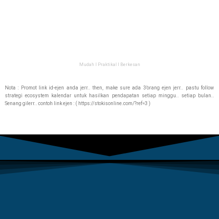
Mudah Ι Praktikal Ι Berkesan
Nota : Promot link id-ejen anda jerr.. then, make sure ada 3’orang ejen jerr.. pastu follow
strategi ecosystem kalendar untuk hasilkan pendapatan setiap minggu.. setiap bulan..
Senang gilerr.. contoh link ejen : ( https://stokisonline.com/?ref=3 )