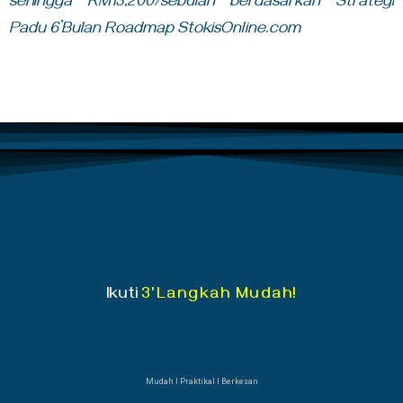
sehingga RM13,200/sebulan berdasarkan Strategi
Padu 6’Bulan Roadmap StokisOnline.com
Ikuti
3'Langkah Mudah!
Mudah Ι Praktikal Ι Berkesan