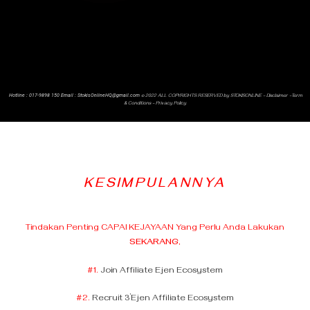
Hotline : 017-9898 150 Email
:
StokisOnlineHQ@gmail.com
© 2022 ALL COPYRIGHTS RESERVED by STOKISONLINE –
Disclaimer –
Term
& Conditions
–
Privacy Policy
KESIMPULANNYA
Tindakan Penting CAPAI KEJAYAAN Yang Perlu Anda Lakukan
SEKARANG,
#1.
Join Affiliate Ejen Ecosystem
#2.
Recruit 3’Ejen Affiliate Ecosystem