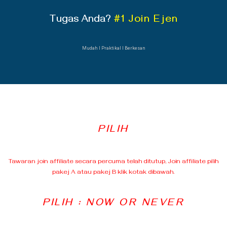
Tugas Anda?
#1 Join Ejen
Mudah Ι Praktikal Ι Berkesan
PILIH
Tawaran join affiliate secara percuma telah ditutup, Join affiliate pilih
pakej A atau pakej B klik kotak dibawah.
PILIH : NOW OR NEVER